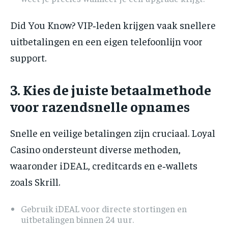
WORLD
WORLD
WORLD
Did You Know? VIP‑leden krijgen vaak snellere
uitbetalingen en een eigen telefoonlijn voor
support.
3. Kies de juiste betaalmethode
voor razendsnelle opnames
Snelle en veilige betalingen zijn cruciaal. Loyal
Casino ondersteunt diverse methoden,
waaronder iDEAL, creditcards en e‑wallets
zoals Skrill.
Gebruik iDEAL voor directe stortingen en
uitbetalingen binnen 24 uur.