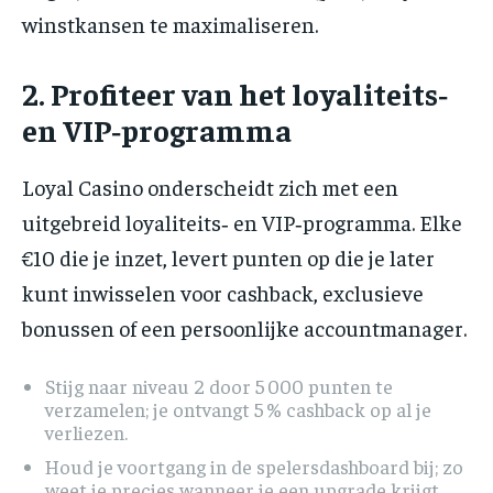
SPORTS
SPORTS
SPORTS
winstkansen te maximaliseren.
TECHNOLOGY
TECHNOLOGY
TECHNOLOGY
2. Profiteer van het loyaliteits‑
TRAVEL
TRAVEL
TRAVEL
en VIP‑programma
EVENTS
EVENTS
EVENTS
E-PAPER
E-PAPER
E-PAPER
Loyal Casino onderscheidt zich met een
uitgebreid loyaliteits‑ en VIP‑programma. Elke
IMPORTANT LINKS
IMPORTANT LINKS
IMPORTANT LINKS
€10 die je inzet, levert punten op die je later
kunt inwisselen voor cashback, exclusieve
TRENDING TOPIC
TRENDING TOPIC
TRENDING TOPIC
bonussen of een persoonlijke accountmanager.
DIPLOMACY
DIPLOMACY
DIPLOMACY
Stijg naar niveau 2 door 5 000 punten te
UNITED NATIONS
UNITED NATIONS
UNITED NATIONS
verzamelen; je ontvangt 5 % cashback op al je
G20 _G7_BRICS
G20 _G7_BRICS
G20 _G7_BRICS
verliezen.
Houd je voortgang in de spelersdashboard bij; zo
POLITICS
POLITICS
POLITICS
weet je precies wanneer je een upgrade krijgt.