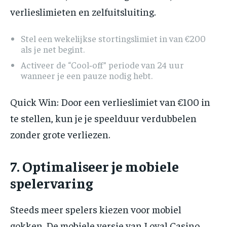
verlieslimieten en zelfuitsluiting.
Stel een wekelijkse stortingslimiet in van €200
als je net begint.
Activeer de “Cool‑off” periode van 24 uur
wanneer je een pauze nodig hebt.
Quick Win: Door een verlieslimiet van €100 in
te stellen, kun je je speelduur verdubbelen
zonder grote verliezen.
7. Optimaliseer je mobiele
spelervaring
Steeds meer spelers kiezen voor mobiel
gokken. De mobiele versie van Loyal Casino