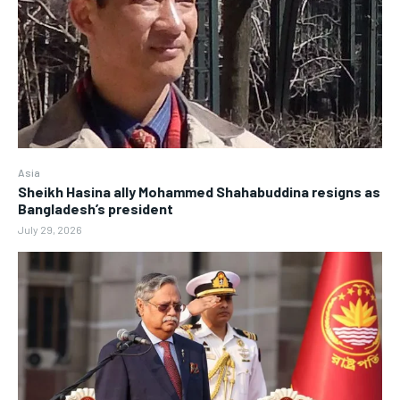
Asia
Sheikh Hasina ally Mohammed Shahabuddina resigns as
Bangladesh’s president
July 29, 2026