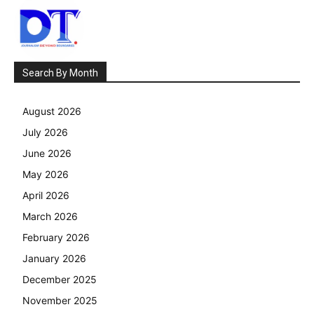
Search By Month
August 2026
July 2026
June 2026
May 2026
April 2026
March 2026
February 2026
January 2026
December 2025
November 2025