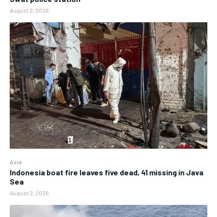
August 2, 2026
Asia
Indonesia boat fire leaves five dead, 41 missing in Java
Sea
August 2, 2026