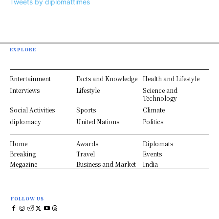
Tweets by diplomattimes
EXPLORE
Entertainment
Facts and Knowledge
Health and Lifestyle
Interviews
Lifestyle
Science and
Technology
Social Activities
Sports
Climate
diplomacy
United Nations
Politics
Home
Awards
Diplomats
Breaking
Travel
Events
Megazine
Business and Market
India
FOLLOW US