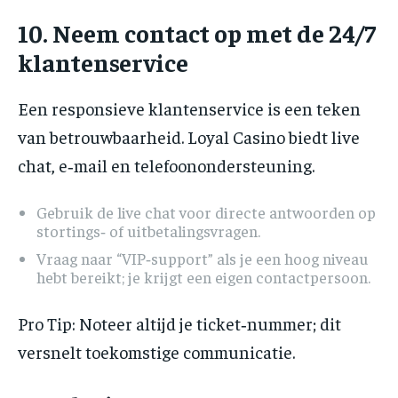
10. Neem contact op met de 24/7
klantenservice
Een responsieve klantenservice is een teken
van betrouwbaarheid. Loyal Casino biedt live
chat, e‑mail en telefoonondersteuning.
Gebruik de live chat voor directe antwoorden op
stortings‑ of uitbetalingsvragen.
Vraag naar “VIP‑support” als je een hoog niveau
hebt bereikt; je krijgt een eigen contactpersoon.
Pro Tip: Noteer altijd je ticket‑nummer; dit
versnelt toekomstige communicatie.