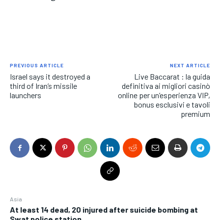
PREVIOUS ARTICLE
NEXT ARTICLE
Israel says it destroyed a
Live Baccarat : la guida
third of Iran’s missile
definitiva ai migliori casinò
launchers
online per un’esperienza VIP,
bonus esclusivi e tavoli
premium
Asia
At least 14 dead, 20 injured after suicide bombing at
Swat police station