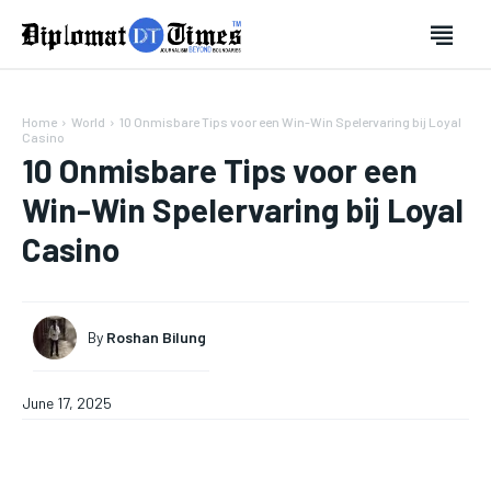
Home
World
10 Onmisbare Tips voor een Win-Win Spelervaring bij Loyal
Casino
10 Onmisbare Tips voor een
Win-Win Spelervaring bij Loyal
Casino
SUBSCRIBE
SUBSCRIBE
SUBSCRIBE
By
Roshan Bilung
Welcome to Diplomat Times
Welcome to Diplomat Times
Welcome to Diplomat Times
June 17, 2025
We have a curated list of the most noteworthy news from all
We have a curated list of the most noteworthy news from all
We have a curated list of the most noteworthy news
across the globe.
across the globe.
from all across the globe.