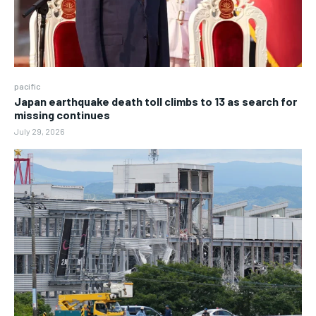
pacific
Japan earthquake death toll climbs to 13 as search for
missing continues
July 29, 2026