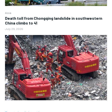
Asia
Death toll from Chongqing landslide in southwestern
China climbs to 41
July 29, 2026