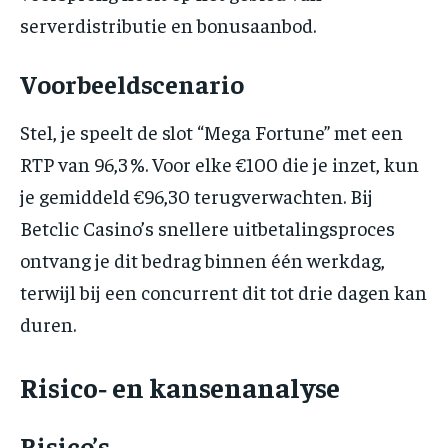
serverdistributie en bonusaanbod.
Voorbeeldscenario
Stel, je speelt de slot “Mega Fortune” met een
RTP van 96,3 %. Voor elke €100 die je inzet, kun
je gemiddeld €96,30 terugverwachten. Bij
Betclic Casino’s snellere uitbetalingsproces
ontvang je dit bedrag binnen één werkdag,
terwijl bij een concurrent dit tot drie dagen kan
duren.
Risico‑ en kansenanalyse
Risico’s