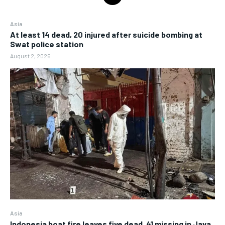
Asia
At least 14 dead, 20 injured after suicide bombing at
Swat police station
August 2, 2026
Asia
Indonesia boat fire leaves five dead, 41 missing in Java