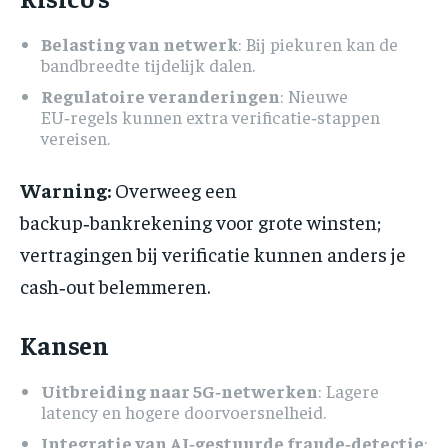
Belasting van netwerk
: Bij piekuren kan de
bandbreedte tijdelijk dalen.
Regulatoire veranderingen
: Nieuwe
EU‑regels kunnen extra verificatie‑stappen
vereisen.
Warning:
Overweeg een
backup‑bankrekening voor grote winsten;
vertragingen bij verificatie kunnen anders je
cash‑out belemmeren.
Kansen
Uitbreiding naar 5G‑netwerken
: Lagere
latency en hogere doorvoersnelheid.
Integratie van AI‑gestuurde fraude‑detectie
: