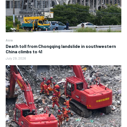
Asia
Death toll from Chongqing landslide in southwestern
China climbs to 41
July 29, 2026