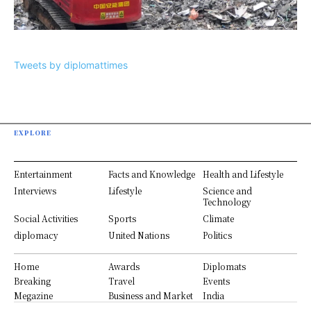
Tweets by diplomattimes
EXPLORE
Entertainment
Facts and Knowledge
Health and Lifestyle
Interviews
Lifestyle
Science and
Technology
Social Activities
Sports
Climate
diplomacy
United Nations
Politics
Home
Awards
Diplomats
Breaking
Travel
Events
Megazine
Business and Market
India