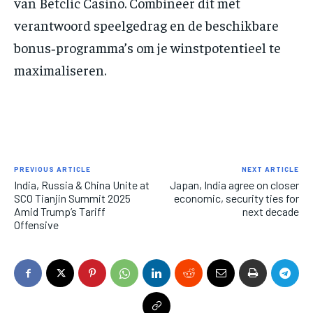
van Betclic Casino. Combineer dit met
verantwoord speelgedrag en de beschikbare
bonus‑programma’s om je winstpotentieel te
maximaliseren.
PREVIOUS ARTICLE
NEXT ARTICLE
India, Russia & China Unite at
Japan, India agree on closer
SCO Tianjin Summit 2025
economic, security ties for
Amid Trump’s Tariff
next decade
Offensive