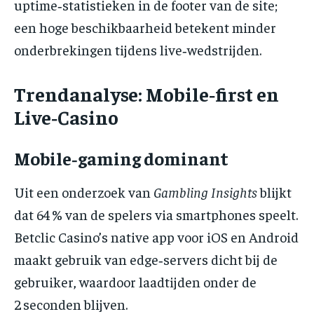
uptime‑statistieken in de footer van de site;
een hoge beschikbaarheid betekent minder
onderbrekingen tijdens live‑wedstrijden.
Trendanalyse: Mobile‑first en
Live‑Casino
Mobile‑gaming dominant
Uit een onderzoek van
Gambling Insights
blijkt
dat 64 % van de spelers via smartphones speelt.
Betclic Casino’s native app voor iOS en Android
maakt gebruik van edge‑servers dicht bij de
gebruiker, waardoor laadtijden onder de
2 seconden blijven.