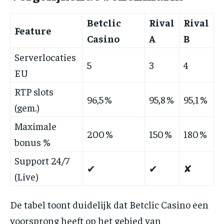
Betclic
Rival
Rival
Feature
Casino
A
B
Serverlocaties
5
3
4
EU
RTP slots
96,5 %
95,8 %
95,1 %
(gem.)
Maximale
200 %
150 %
180 %
bonus %
Support 24/7
✔︎
✔︎
✘
(Live)
De tabel toont duidelijk dat Betclic Casino een
voorsprong heeft op het gebied van