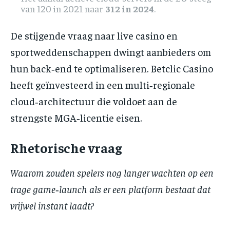
van 120 in 2021 naar
312 in 2024
.
SPORTS
SPORTS
SPORTS
TECHNOLOGY
TECHNOLOGY
TECHNOLOGY
De stijgende vraag naar live casino en
TRAVEL
TRAVEL
TRAVEL
sportweddenschappen dwingt aanbieders om
EVENTS
EVENTS
EVENTS
hun back‑end te optimaliseren. Betclic Casino
heeft geïnvesteerd in een multi‑regionale
E-PAPER
E-PAPER
E-PAPER
cloud‑architectuur die voldoet aan de
strengste MGA‑licentie eisen.
IMPORTANT LINKS
IMPORTANT LINKS
IMPORTANT LINKS
TRENDING TOPIC
TRENDING TOPIC
TRENDING TOPIC
Rhetorische vraag
DIPLOMACY
DIPLOMACY
DIPLOMACY
Waarom zouden spelers nog langer wachten op een
UNITED NATIONS
UNITED NATIONS
UNITED NATIONS
trage game‑launch als er een platform bestaat dat
G20 _G7_BRICS
G20 _G7_BRICS
G20 _G7_BRICS
vrijwel instant laadt?
POLITICS
POLITICS
POLITICS