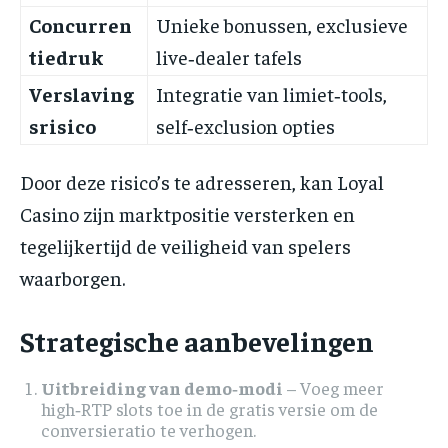
Concurren
Unieke bonussen, exclusieve
tiedruk
live‑dealer tafels
Verslaving
Integratie van limiet‑tools,
srisico
self‑exclusion opties
Door deze risico’s te adresseren, kan Loyal
Casino zijn marktpositie versterken en
tegelijkertijd de veiligheid van spelers
waarborgen.
Strategische aanbevelingen
Uitbreiding van demo‑modi
– Voeg meer
high‑RTP slots toe in de gratis versie om de
conversieratio te verhogen.