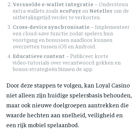
Versnelde e‑wallet integratie
– Ondersteun
extra wallets zoals
ecoPayz
en
Neteller
om de
uitbetalingstijd verder te verkorten.
Cross‑device synchronisatie
– Implementeer
een cloud‑save functie zodat spelers hun
voortgang en bonussen naadloos kunnen
overzetten tussen iOS en Android.
Educatieve content
– Publiceer korte
video‑tutorials over verantwoord gokken en
bonus‑strategieën binnen de app.
Door deze stappen te volgen, kan Loyal Casino
niet alleen zijn huidige spelersbasis behouden,
maar ook nieuwe doelgroepen aantrekken die
waarde hechten aan snelheid, veiligheid en
een rijk mobiel spelaanbod.