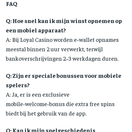
FAQ
Q: Hoe snel kan ik mijn winst opnemen op
een mobiel apparaat?
A: Bij Loyal Casino worden e‑wallet opnames
meestal binnen 2 uur verwerkt, terwijl
bankoverschrijvingen 2‑3 werkdagen duren.
Q: Zijn er speciale bonussen voor mobiele
spelers?
A: Ja, er is een exclusieve
mobile‑welcome‑bonus die extra free spins
biedt bij het gebruik van de app.
Q: Kan ik mijn spelgeschiedenis