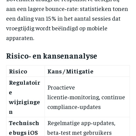
aan een lagere bounce‑rate: statistieken tonen
een daling van 15 % in het aantal sessies dat
vroegtijdig wordt beëindigd op mobiele
apparaten.
Risico‑ en kansenanalyse
Risico
Kans / Mitigatie
Regulatoir
Proactieve
e
licentie‑monitoring, continue
wijziginge
compliance‑updates
n
Technisch
Regelmatige app‑updates,
e bugs iOS
beta‑test met gebruikers