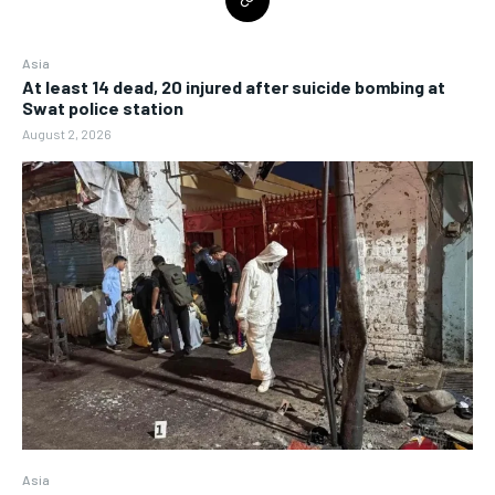
Asia
At least 14 dead, 20 injured after suicide bombing at
Swat police station
August 2, 2026
Asia