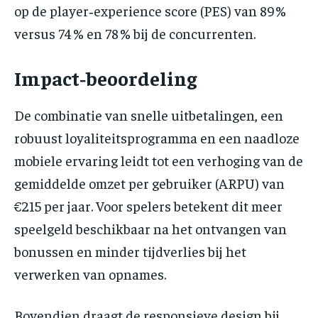
op de player‑experience score (PES) van 89 %
versus 74 % en 78 % bij de concurrenten.
Impact‑beoordeling
De combinatie van snelle uitbetalingen, een
robuust loyaliteitsprogramma en een naadloze
mobiele ervaring leidt tot een verhoging van de
gemiddelde omzet per gebruiker (ARPU) van
€215 per jaar. Voor spelers betekent dit meer
speelgeld beschikbaar na het ontvangen van
bonussen en minder tijdverlies bij het
verwerken van opnames.
Bovendien draagt de responsieve design bij