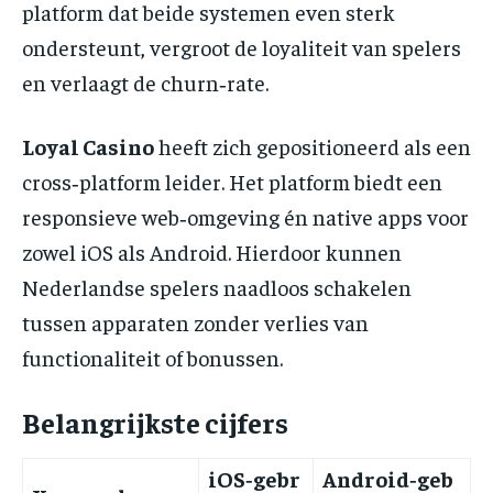
CRIME
CRIME
CRIME
platform dat beide systemen even sterk
CONFLICT AND PEACE
CONFLICT AND PEACE
CONFLICT AND PEACE
ondersteunt, vergroot de loyaliteit van spelers
CONFLICT AND PEACE
CONFLICT AND PEACE
CONFLICT AND PEACE
en verlaagt de churn‑rate.
ELECTION 2026
ELECTION 2026
ELECTION 2026
Loyal Casino
heeft zich gepositioneerd als een
ISRAEL
ISRAEL
ISRAEL
cross‑platform leider. Het platform biedt een
SOUTH KOREA AND NORTH KOREA
SOUTH KOREA AND NORTH KOREA
SOUTH KOREA AND NORTH KOREA
responsieve web‑omgeving én native apps voor
UKRAINE AND RUSSIA
UKRAINE AND RUSSIA
UKRAINE AND RUSSIA
zowel iOS als Android. Hierdoor kunnen
Nederlandse spelers naadloos schakelen
ENTERTAINMENT
ENTERTAINMENT
ENTERTAINMENT
tussen apparaten zonder verlies van
FACTS AND KNOWLEDGE
FACTS AND KNOWLEDGE
FACTS AND KNOWLEDGE
functionaliteit of bonussen.
HEALTH AND LIFESTYLE
HEALTH AND LIFESTYLE
HEALTH AND LIFESTYLE
INTERVIEWS
INTERVIEWS
INTERVIEWS
Belangrijkste cijfers
SCIENCE AND TECHNOLOGY
SCIENCE AND TECHNOLOGY
SCIENCE AND TECHNOLOGY
iOS‑gebr
Android‑geb
SOCIAL ACTIVITIES
SOCIAL ACTIVITIES
SOCIAL ACTIVITIES