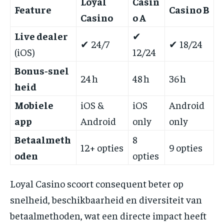
Loyal
Casin
Feature
Casino B
Casino
o A
Live dealer
✔︎
✔︎ 24/7
✔︎ 18/24
(iOS)
12/24
Bonus‑snel
24 h
48 h
36 h
heid
Mobiele
iOS &
iOS
Android
app
Android
only
only
Betaalmeth
8
12+ opties
9 opties
oden
opties
Loyal Casino scoort consequent beter op
snelheid, beschikbaarheid en diversiteit van
betaalmethoden, wat een directe impact heeft