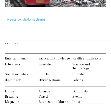
Tweets by diplomattimes
EXPLORE
Entertainment
Facts and Knowledge
Health and Lifestyle
Interviews
Lifestyle
Science and
Technology
Social Activities
Sports
Climate
diplomacy
United Nations
Politics
Home
Awards
Diplomats
Breaking
Travel
Events
Megazine
Business and Market
India