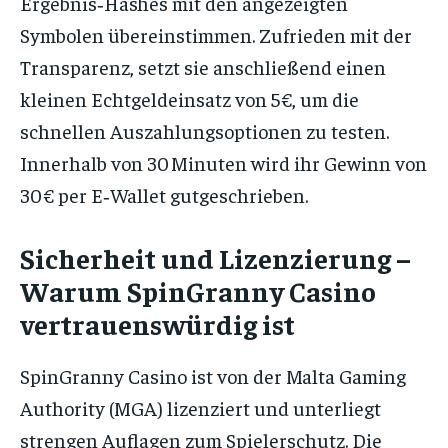
Ergebnis‑Hashes mit den angezeigten
Symbolen übereinstimmen. Zufrieden mit der
Transparenz, setzt sie anschließend einen
kleinen Echtgeldeinsatz von 5 €, um die
schnellen Auszahlungsoptionen zu testen.
Innerhalb von 30 Minuten wird ihr Gewinn von
30 € per E‑Wallet gutgeschrieben.
Sicherheit und Lizenzierung –
Warum SpinGranny Casino
vertrauenswürdig ist
SpinGranny Casino ist von der Malta Gaming
Authority (MGA) lizenziert und unterliegt
strengen Auflagen zum Spielerschutz. Die