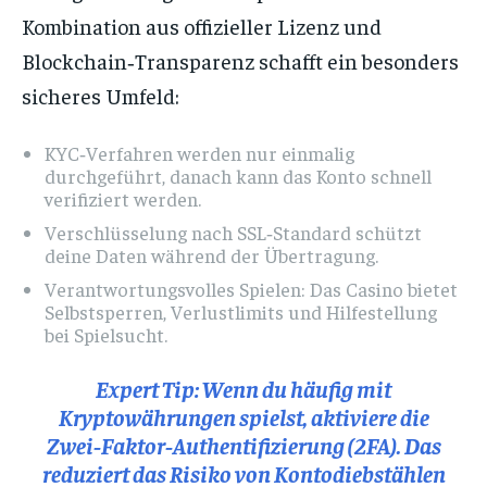
Kombination aus offizieller Lizenz und
Blockchain‑Transparenz schafft ein besonders
sicheres Umfeld:
KYC‑Verfahren werden nur einmalig
durchgeführt, danach kann das Konto schnell
verifiziert werden.
Verschlüsselung nach SSL‑Standard schützt
deine Daten während der Übertragung.
Verantwortungsvolles Spielen: Das Casino bietet
Selbstsperren, Verlustlimits und Hilfestellung
bei Spielsucht.
Expert Tip: Wenn du häufig mit
Kryptowährungen spielst, aktiviere die
Zwei‑Faktor‑Authentifizierung (2FA). Das
reduziert das Risiko von Kontodiebstählen