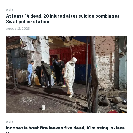
Asia
At least 14 dead, 20 injured after suicide bombing at
Swat police station
August 2, 2026
Asia
Indonesia boat fire leaves five dead, 41 missing in Java