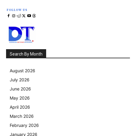
FOLLOW US
Search By Month
August 2026
July 2026
June 2026
May 2026
April 2026
March 2026
February 2026
January 2026