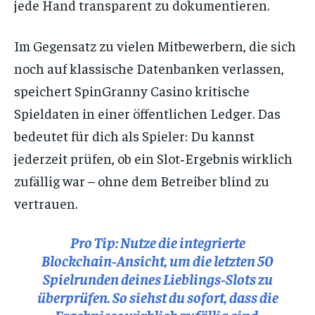
jede Hand transparent zu dokumentieren.
SOCIAL ACTIVITIES
SOCIAL ACTIVITIES
SOCIAL ACTIVITIES
SPORTS
SPORTS
SPORTS
Im Gegensatz zu vielen Mitbewerbern, die sich
TECHNOLOGY
TECHNOLOGY
TECHNOLOGY
noch auf klassische Datenbanken verlassen,
TRAVEL
TRAVEL
TRAVEL
speichert SpinGranny Casino kritische
Spieldaten in einer öffentlichen Ledger. Das
EVENTS
EVENTS
EVENTS
bedeutet für dich als Spieler: Du kannst
E-PAPER
E-PAPER
E-PAPER
jederzeit prüfen, ob ein Slot‑Ergebnis wirklich
zufällig war – ohne dem Betreiber blind zu
IMPORTANT LINKS
IMPORTANT LINKS
IMPORTANT LINKS
vertrauen.
TRENDING TOPIC
TRENDING TOPIC
TRENDING TOPIC
Pro Tip: Nutze die integrierte
DIPLOMACY
DIPLOMACY
DIPLOMACY
Blockchain‑Ansicht, um die letzten 50
UNITED NATIONS
UNITED NATIONS
UNITED NATIONS
Spielrunden deines Lieblings‑Slots zu
überprüfen. So siehst du sofort, dass die
G20 _G7_BRICS
G20 _G7_BRICS
G20 _G7_BRICS