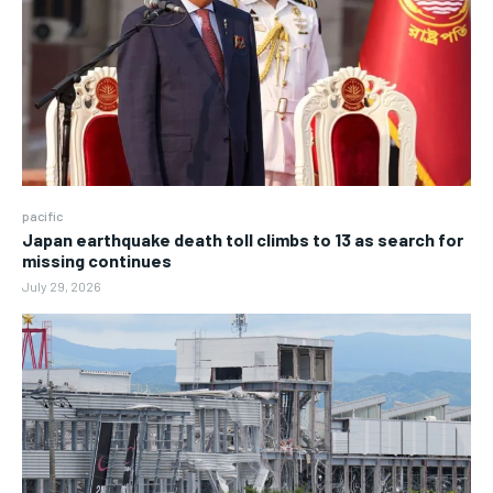
pacific
Japan earthquake death toll climbs to 13 as search for
missing continues
July 29, 2026