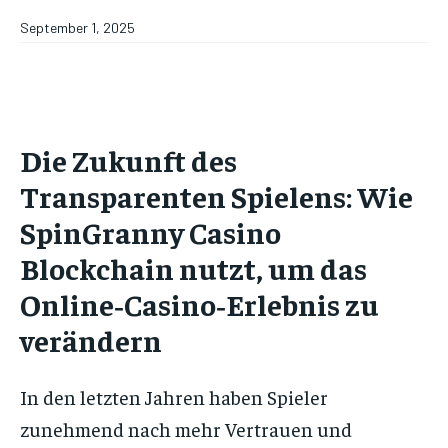
September 1, 2025
HOME
HOME
HOME
BREAKING
BREAKING
BREAKING
ASIA
ASIA
ASIA
Die Zukunft des
EUROPE
EUROPE
EUROPE
Transparenten Spielens: Wie
INDIA
INDIA
INDIA
SpinGranny Casino
AFRICA
AFRICA
AFRICA
Blockchain nutzt, um das
MIDDLE EAST
MIDDLE EAST
MIDDLE EAST
Online‑Casino‑Erlebnis zu
LATIN AMERICA
LATIN AMERICA
LATIN AMERICA
verändern
UNITED STATES
UNITED STATES
UNITED STATES
BUSINESS AND MARKET
BUSINESS AND MARKET
BUSINESS AND MARKET
In den letzten Jahren haben Spieler
CLIMATE
CLIMATE
CLIMATE
zunehmend nach mehr Vertrauen und