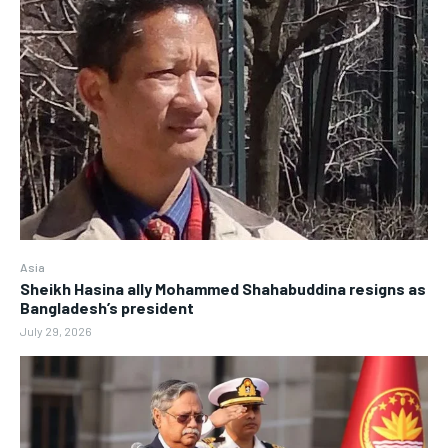
Asia
Sheikh Hasina ally Mohammed Shahabuddina resigns as
Bangladesh’s president
July 29, 2026